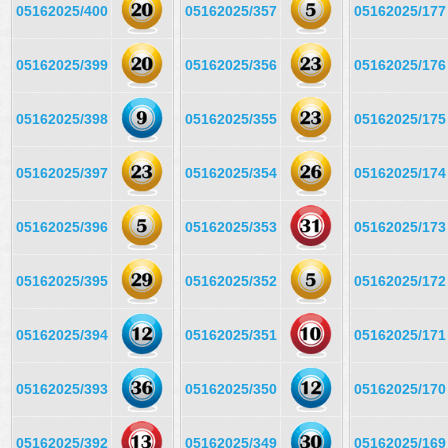
05162025/400
05162025/357
05162025/177
05162025/399
05162025/356
05162025/176
05162025/398
05162025/355
05162025/175
05162025/397
05162025/354
05162025/174
05162025/396
05162025/353
05162025/173
05162025/395
05162025/352
05162025/172
05162025/394
05162025/351
05162025/171
05162025/393
05162025/350
05162025/170
05162025/392
05162025/349
05162025/169