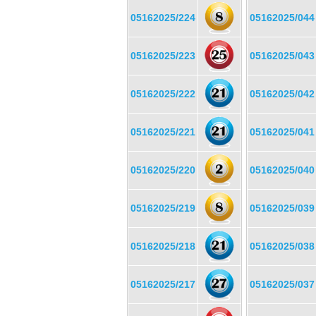
05162025/224
05162025/044
05162025/223
05162025/043
05162025/222
05162025/042
05162025/221
05162025/041
05162025/220
05162025/040
05162025/219
05162025/039
05162025/218
05162025/038
05162025/217
05162025/037