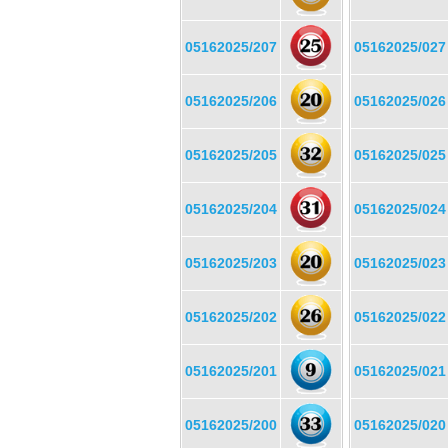
05162025/207
05162025/027
05162025/206
05162025/026
05162025/205
05162025/025
05162025/204
05162025/024
05162025/203
05162025/023
05162025/202
05162025/022
05162025/201
05162025/021
05162025/200
05162025/020