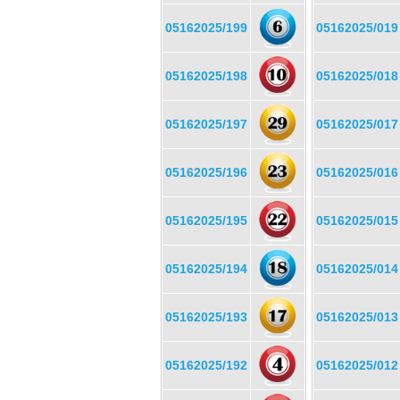
05162025/199
05162025/019
05162025/198
05162025/018
05162025/197
05162025/017
05162025/196
05162025/016
05162025/195
05162025/015
05162025/194
05162025/014
05162025/193
05162025/013
05162025/192
05162025/012