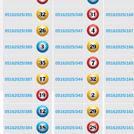
05162025/391
05162025/348
05162025/168
05162025/390
05162025/347
05162025/167
05162025/389
05162025/346
05162025/166
05162025/388
05162025/345
05162025/165
05162025/387
05162025/344
05162025/164
05162025/386
05162025/343
05162025/163
05162025/385
05162025/342
05162025/162
05162025/384
05162025/341
05162025/161