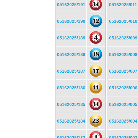
05162025/191
05162025/011
05162025/190
05162025/010
05162025/189
05162025/009
05162025/188
05162025/008
05162025/187
05162025/007
05162025/186
05162025/006
05162025/185
05162025/005
05162025/184
05162025/004
05162025/183
05162025/003