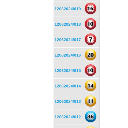
12062024/019
12062024/018
12062024/017
12062024/016
12062024/015
12062024/014
12062024/013
12062024/012