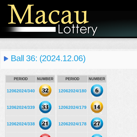
Ball 36: (2024.12.06)
PERIOD
NUMBER
PERIOD
NUMBER
12062024/340
12062024/180
12062024/339
12062024/179
12062024/338
12062024/178