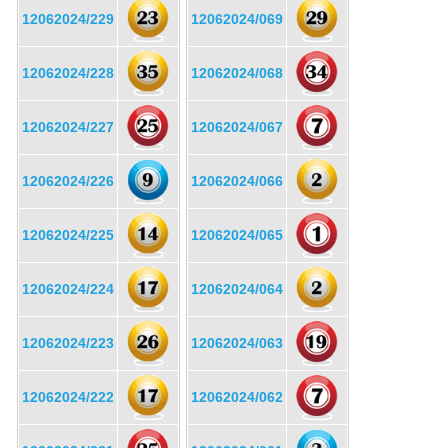
12062024/229
12062024/069
12062024/228
12062024/068
12062024/227
12062024/067
12062024/226
12062024/066
12062024/225
12062024/065
12062024/224
12062024/064
12062024/223
12062024/063
12062024/222
12062024/062