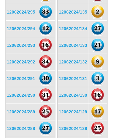
12062024/295
12062024/135
12062024/294
12062024/134
12062024/293
12062024/133
12062024/292
12062024/132
12062024/291
12062024/131
12062024/290
12062024/130
12062024/289
12062024/129
12062024/288
12062024/128