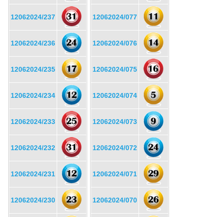
12062024/237
12062024/077
12062024/236
12062024/076
12062024/235
12062024/075
12062024/234
12062024/074
12062024/233
12062024/073
12062024/232
12062024/072
12062024/231
12062024/071
12062024/230
12062024/070