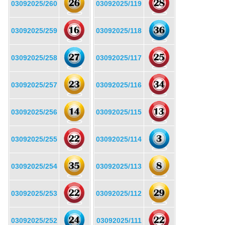
03092025/260
03092025/119
03092025/259
03092025/118
03092025/258
03092025/117
03092025/257
03092025/116
03092025/256
03092025/115
03092025/255
03092025/114
03092025/254
03092025/113
03092025/253
03092025/112
03092025/252
03092025/111