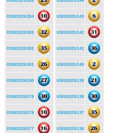
03092025/285
03092025/144
03092025/284
03092025/143
03092025/283
03092025/142
03092025/282
03092025/141
03092025/281
03092025/140
03092025/280
03092025/139
03092025/279
03092025/138
03092025/278
03092025/137
03092025/277
03092025/136