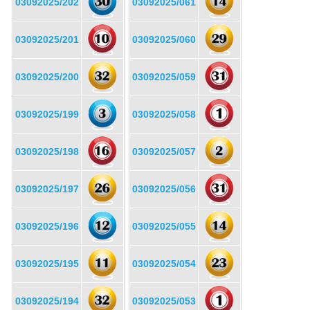
03092025/202
03092025/061
03092025/201
03092025/060
03092025/200
03092025/059
03092025/199
03092025/058
03092025/198
03092025/057
03092025/197
03092025/056
03092025/196
03092025/055
03092025/195
03092025/054
03092025/194
03092025/053