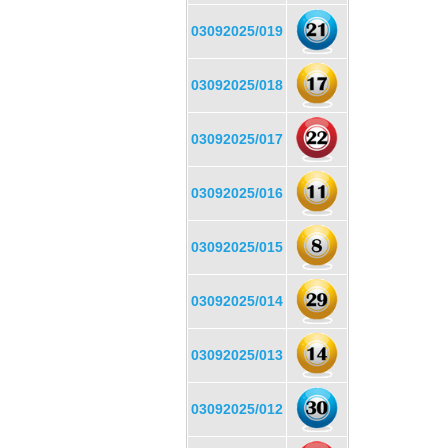
03092025/019
03092025/018
03092025/017
03092025/016
03092025/015
03092025/014
03092025/013
03092025/012