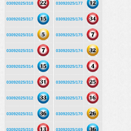
03092025/318
03092025/177
03092025/317
03092025/176
03092025/316
03092025/175
03092025/315
03092025/174
03092025/314
03092025/173
03092025/313
03092025/172
03092025/312
03092025/171
03092025/311
03092025/170
03092025/310
03092025/169