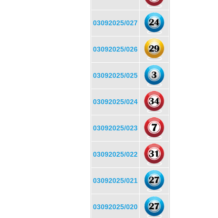
03092025/027
03092025/026
03092025/025
03092025/024
03092025/023
03092025/022
03092025/021
03092025/020