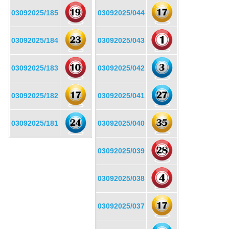
03092025/185
03092025/044
03092025/184
03092025/043
03092025/183
03092025/042
03092025/182
03092025/041
03092025/181
03092025/040
03092025/039
03092025/038
03092025/037