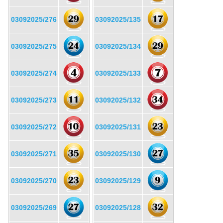
03092025/276
03092025/135
03092025/275
03092025/134
03092025/274
03092025/133
03092025/273
03092025/132
03092025/272
03092025/131
03092025/271
03092025/130
03092025/270
03092025/129
03092025/269
03092025/128