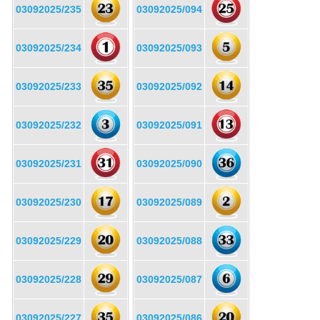
03092025/235
03092025/094
03092025/234
03092025/093
03092025/233
03092025/092
03092025/232
03092025/091
03092025/231
03092025/090
03092025/230
03092025/089
03092025/229
03092025/088
03092025/228
03092025/087
03092025/227
03092025/086