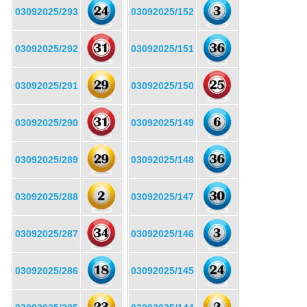
03092025/293
03092025/152
03092025/292
03092025/151
03092025/291
03092025/150
03092025/290
03092025/149
03092025/289
03092025/148
03092025/288
03092025/147
03092025/287
03092025/146
03092025/286
03092025/145