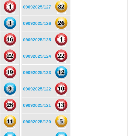
09092025/127
09092025/126
09092025/125
09092025/124
09092025/123
09092025/122
09092025/121
09092025/120