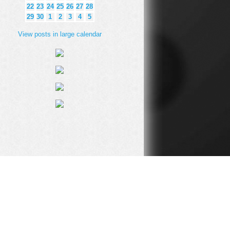
22
23
24
25
26
27
28
29
30
1
2
3
4
5
View posts in large calendar