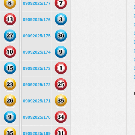
09092025/177
09092025/176
09092025/175
09092025/174
09092025/173
09092025/172
09092025/171
09092025/170
09092025/169