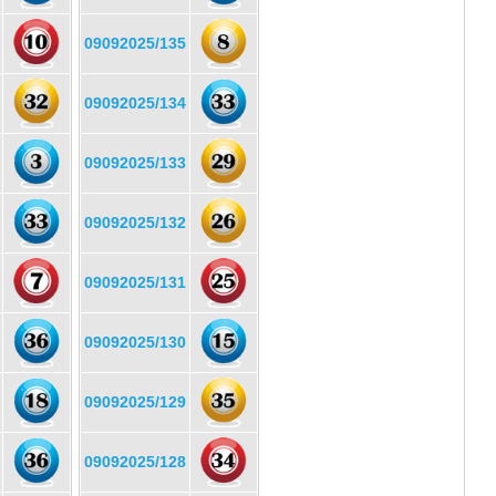
09092025/135
09092025/134
09092025/133
09092025/132
09092025/131
09092025/130
09092025/129
09092025/128