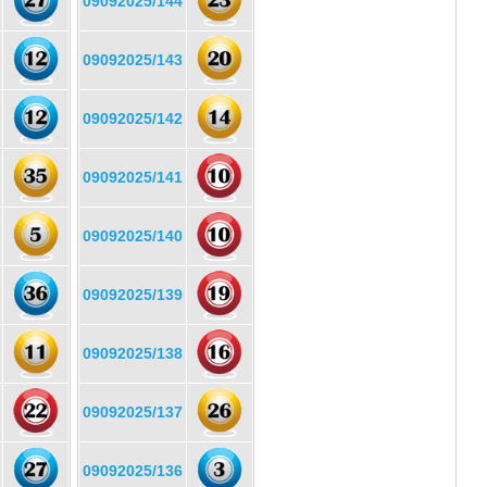
09092025/144
09092025/143
09092025/142
09092025/141
09092025/140
09092025/139
09092025/138
09092025/137
09092025/136