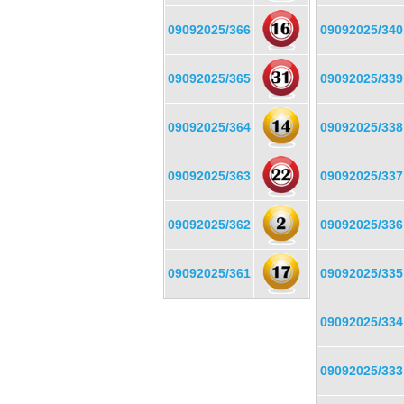
09092025/366
09092025/340
09092025/365
09092025/339
09092025/364
09092025/338
09092025/363
09092025/337
09092025/362
09092025/336
09092025/361
09092025/335
09092025/334
09092025/333