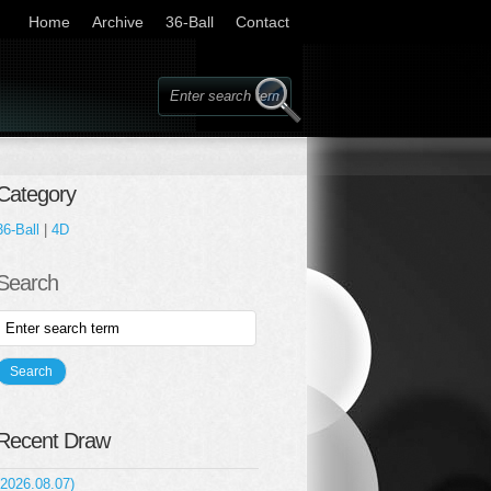
Home
Archive
36-Ball
Contact
Category
36-Ball
|
4D
Search
Recent Draw
(2026.08.07)