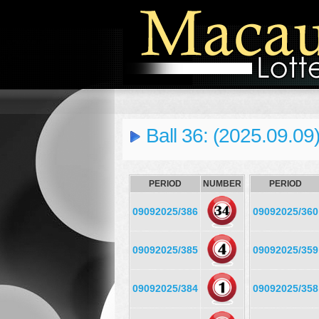
Ball 36: (2025.09.09
PERIOD
NUMBER
PERIOD
09092025/386
09092025/360
09092025/385
09092025/359
09092025/384
09092025/358