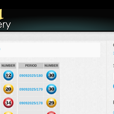
)
NUMBER
PERIOD
NUMBER
09092025/180
09092025/179
09092025/178