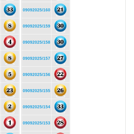
09092025/160
09092025/159
09092025/158
09092025/157
09092025/156
09092025/155
09092025/154
09092025/153