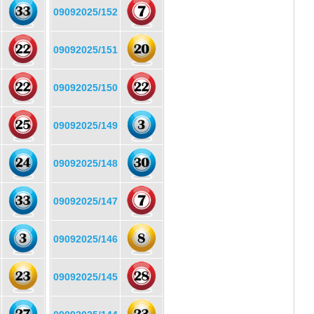
09092025/152
09092025/151
09092025/150
09092025/149
09092025/148
09092025/147
09092025/146
09092025/145