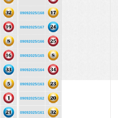
09092025/168
09092025/167
09092025/166
09092025/165
09092025/164
09092025/163
09092025/162
09092025/161