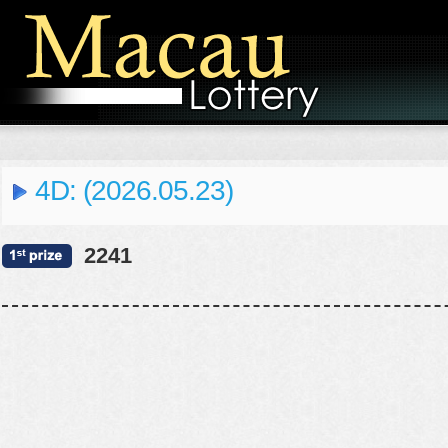
4D: (2026.05.23)
2241